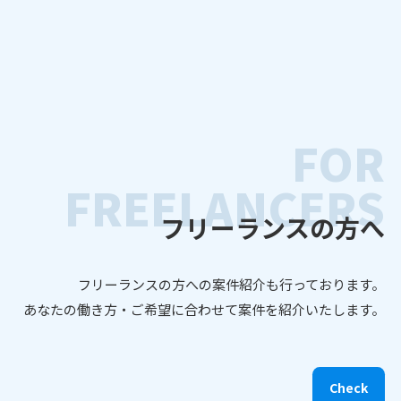
お知らせ
採用情報
FOR
jinearthの特色
FREELANCERS
働く環境
フリーランスの方へ
自社ポータルサイト
インタビュー
フリーランスの方への案件紹介も行っております。
応募の流れ
あなたの働き方・ご希望に合わせて案件を紹介いたします。
求人情報
フリーランス募集
Check